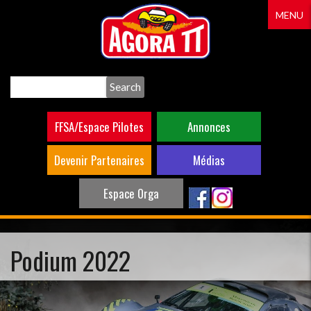
Aller
MENU
au
contenu
principal
Search
FFSA/Espace Pilotes
Annonces
Devenir Partenaires
Médias
Espace Orga
Podium 2022