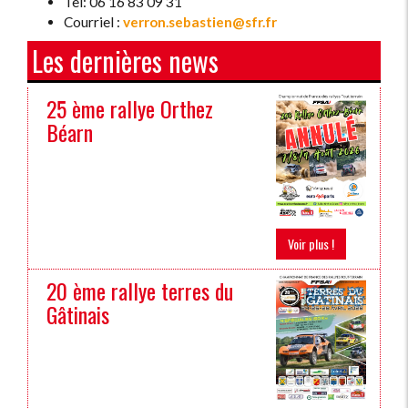
Tel: 06 16 83 09 31
Courriel :
verron.sebastien@sfr.fr
Les dernières news
25 ème rallye Orthez
Béarn
Voir plus !
20 ème rallye terres du
Gâtinais