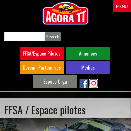
Aller
MENU
au
contenu
principal
Search
FFSA/Espace Pilotes
Annonces
Devenir Partenaires
Médias
Espace Orga
FFSA / Espace pilotes