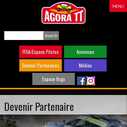
Aller
MENU
au
contenu
principal
Search
FFSA/Espace Pilotes
Annonces
Devenir Partenaires
Médias
Espace Orga
Devenir Partenaire