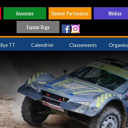
Annonces
Devenir Partenaires
Médias
Espace Orga
llye TT
Calendrier
Classements
Organis