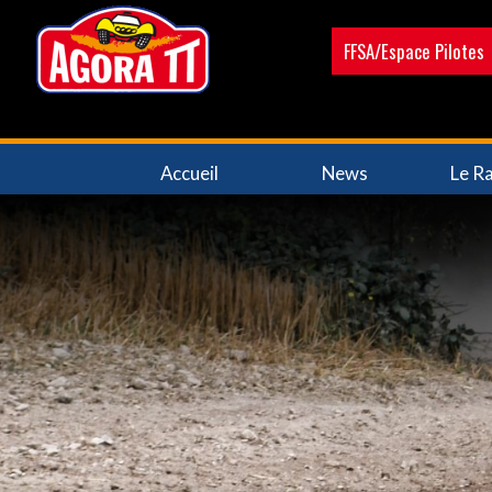
Aller
au
FFSA/Espace Pilotes
contenu
principal
Navigation
Accueil
News
Le Ra
principale