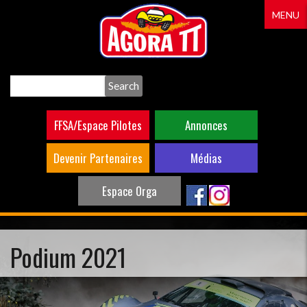
Aller
MENU
au
contenu
principal
Search
FFSA/Espace Pilotes
Annonces
Devenir Partenaires
Médias
Espace Orga
Podium 2021