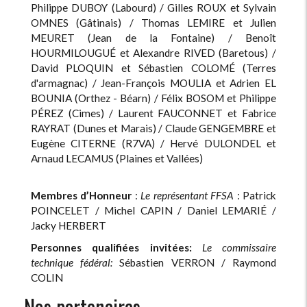
Philippe DUBOY (Labourd) / Gilles ROUX et Sylvain
OMNES (Gâtinais) / Thomas LEMIRE et Julien
MEURET (Jean de la Fontaine) / Benoît
HOURMILOUGUÉ et Alexandre RIVED (Baretous) /
David PLOQUIN et Sébastien COLOMÉ (Terres
d'armagnac) / Jean-François MOULIA et Adrien EL
BOUNIA (Orthez - Béarn) / Félix BOSOM et Philippe
PÉREZ (Cimes) / Laurent FAUCONNET et Fabrice
RAYRAT (Dunes et Marais) / Claude GENGEMBRE et
Eugène CITERNE (R7VA) / Hervé DULONDEL et
Arnaud LECAMUS (Plaines et Vallées)
Membres d’Honneur
:
Le représentant FFSA
: Patrick
POINCELET / Michel CAPIN / Daniel LEMARIÉ /
Jacky HERBERT
Personnes qualifiées invitées:
Le commissaire
technique fédéral:
Sébastien VERRON / Raymond
COLIN
Nos partenaires