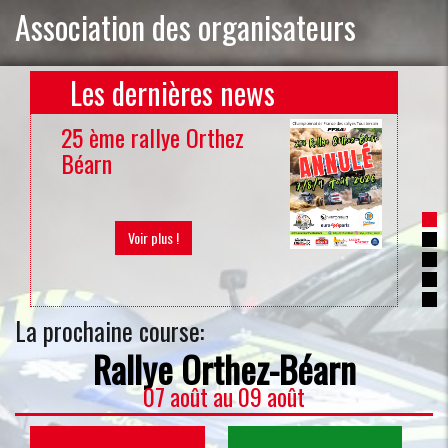
Association des organisateurs
Les dernières news
25 ème rallye Orthez
20
Béarn
du
Voir plus !
La prochaine course:
Rallye Orthez-Béarn
07 août
au
09 août