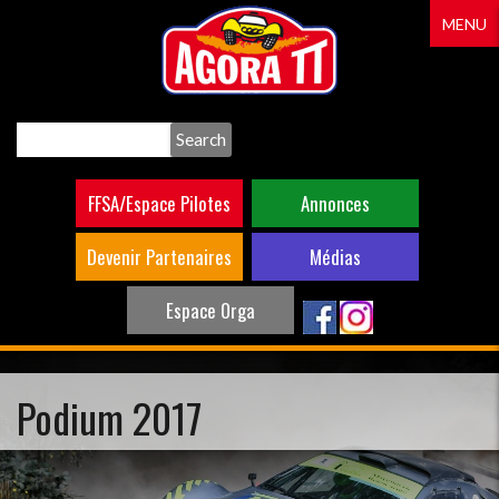
Aller
MENU
au
contenu
principal
Search
FFSA/Espace Pilotes
Annonces
Devenir Partenaires
Médias
Espace Orga
Podium 2017