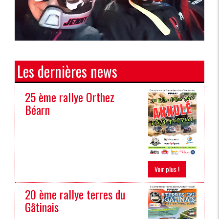
Les dernières news
25 ème rallye Orthez
Béarn
Voir plus !
20 ème rallye terres du
Gâtinais