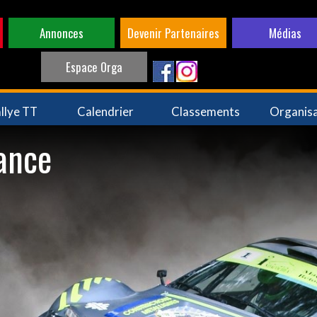
Annonces
Devenir Partenaires
Médias
Espace Orga
llye TT
Calendrier
Classements
Organis
rance