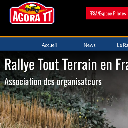
Aller
au
FFSA/Espace Pilotes
contenu
principal
Navigation
Accueil
News
Le Ra
principale
Rallye Tout Terrain en F
Association des organisateurs