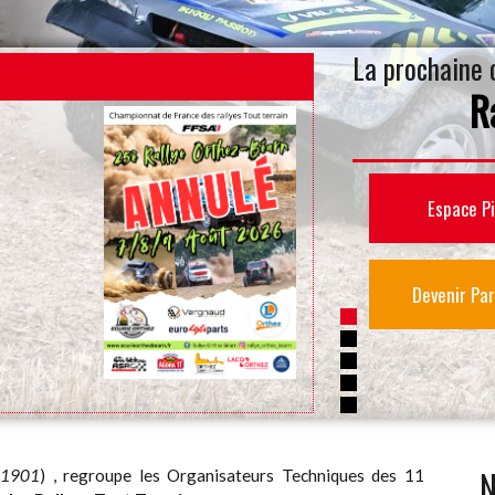
La prochaine 
R
20 ème rallye t
Espace Pi
Devenir Par
N
i 1901
) , regroupe les Organisateurs Techniques des 11