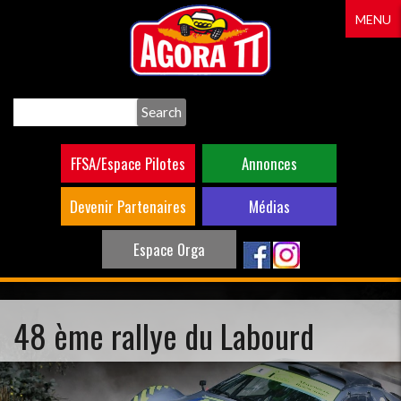
Aller
MENU
au
contenu
principal
Search
FFSA/Espace Pilotes
Annonces
Devenir Partenaires
Médias
Espace Orga
48 ème rallye du Labourd