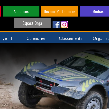
Annonces
Devenir Partenaires
Médias
Espace Orga
llye TT
Calendrier
Classements
Organis