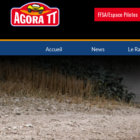
Aller
au
FFSA/Espace Pilotes
contenu
principal
Navigation
Accueil
News
Le Ra
principale