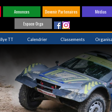
Annonces
Devenir Partenaires
Médias
Espace Orga
llye TT
Calendrier
Classements
Organis