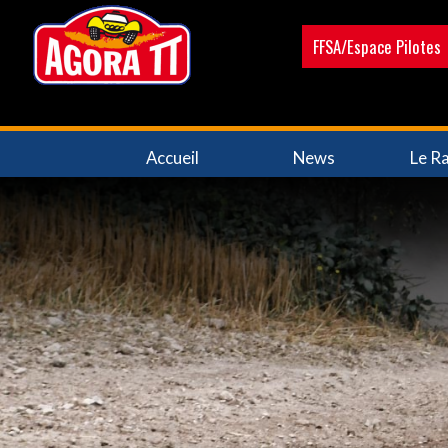
Aller
au
FFSA/Espace Pilotes
contenu
principal
Navigation
Accueil
News
Le Ra
principale