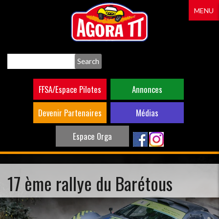
Aller
MENU
au
contenu
principal
Search
FFSA/Espace Pilotes
Annonces
Devenir Partenaires
Médias
Espace Orga
17 ème rallye du Barétous