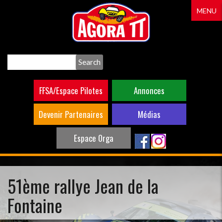
Aller
MENU
au
contenu
principal
Search
FFSA/Espace Pilotes
Annonces
Devenir Partenaires
Médias
Espace Orga
51ème rallye Jean de la
Fontaine