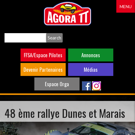
Aller
MENU
au
contenu
principal
Search
FFSA/Espace Pilotes
Annonces
Devenir Partenaires
Médias
Espace Orga
48 ème rallye Dunes et Marais